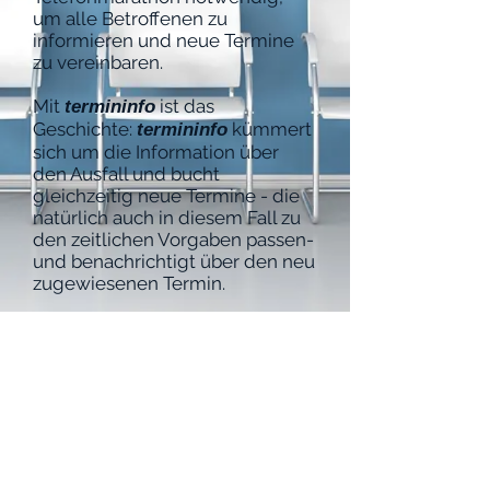
um alle Betroffenen zu
informieren und neue Termine
zu vereinbaren.
Mit
ist das
termininfo
Geschichte:
kümmert
termininfo
sich um die Information über
den Ausfall und bucht
gleichzeitig neue Termine - die
natürlich auch in diesem Fall zu
den zeitlichen Vorgaben passen-
und benachrichtigt über den
neu
zugewiesenen Termin.
Zurück zur Funktionsübersicht
weiter