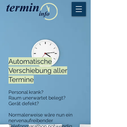
Automatische
Verschiebung aller
Termine
Personal krank?
Raum unerwartet belegt?
Gerät defekt?
Normalerweise wäre nun ein
nervenaufreibender
Telefonmarathon notwendig,