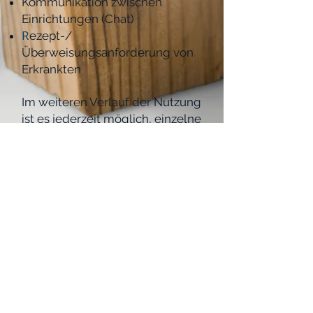
Kommunikation zwischen
Einrichtungen (Chat)
R
ezept-/
Überweisungsanforderung von
Erkrankten
Im weiteren Verlauf der Nutzung
ist es jederzeit möglich, einzelne
Module dazu zu buchen oder
abzuwählen. So stellen wir
sicher, dass
termininfo
immer die
aktuell bestehenden
Bedürfnisse erfüllt.
Zurück zur Funktionsübersicht
weiter