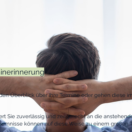
minerinnerung
den Überblick über Ihre Termine oder gehen diese im
rt Sie zuverlässig und zeitgerecht an die anstehend
äumnisse können auf diese Weise zu einem großen T