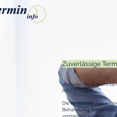
Zuverlässige Ter
Verlieren Sie manchmal 
Alltags unter?
Die
App erinne
termininfo
Behandlung. Terminvers
vermieden werden.