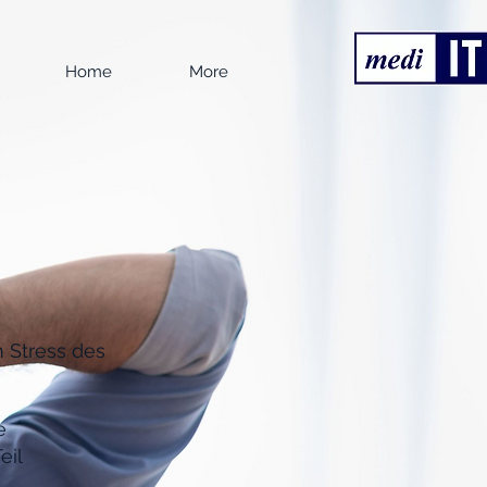
Home
More
 Stress des
e
eil