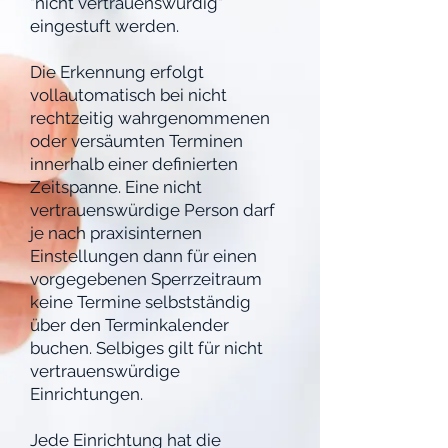
"nicht vertrauenswürdig"
eingestuft werden.
Die Erkennung erfolgt
vollautomatisch bei nicht
rechtzeitig wahrgenommenen
oder versäumten Terminen
innerhalb einer definierten
Zeitspanne. Eine nicht
vertrauenswürdige Person darf
je nach praxisinternen
Einstellungen dann für einen
vorgegebenen Sperrzeitraum
keine Termine selbstständig
über den Terminkalender
buchen
. Selbiges gilt für nicht
vertrauenswürdige
Einrichtungen.
Jede Einrichtung hat die