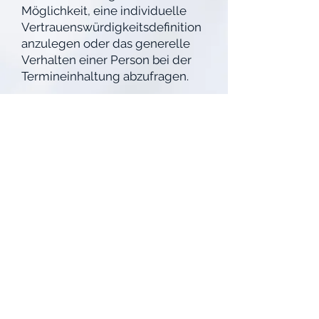
Möglichkeit, eine individuelle
Vertrauenswürdigkeitsdefinition
anzulegen oder das generelle
Verhalten einer Person bei der
Termineinhaltung abzufragen.
Dieser Mechanismus dient zur
Vorbeugung und Bekämpfung
von Missbrauch bei der
.
Teilnahme an
termininfo
Zurück zur Funktionsübersicht
weiter
© 2022 by medi IT GmbH