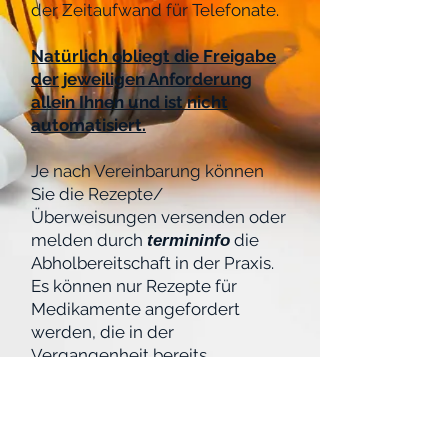
der Zeitaufwand für Telefonate.
Natürlich obliegt die Freigabe
der jeweiligen Anforderung
allein Ihnen und ist nicht
automatisiert.
Je nach Vereinbarung können
Sie die Rezepte/
Überweisungen versenden oder
melden durch
die
termininfo
Abholbereitschaft in der Praxis.
Es können nur Rezepte für
Medikamente angefordert
werden, die in der
Vergangenheit bereits
verschrieben wurden.
Zurück zur Funktionsübersicht