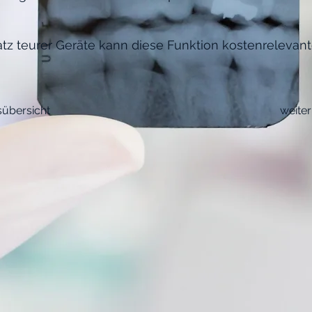
tz teurer Geräte kann diese Funktion kostenrelevant
sübersicht
weiter