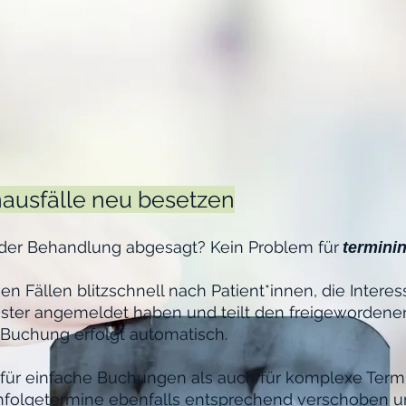
inausfälle neu besetzen
r der Behandlung abgesagt? Kein Problem für
termini
en Fällen blitzschnell nach Patient*innen, die Intere
nster angemeldet haben und teilt den freigewordenen
 Buchung erfolgt automatisch.
l für einfache Buchungen als auch für komplexe Term
hfolgetermine ebenfalls entsprechend verschoben 