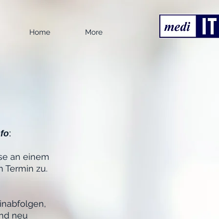
Home
More
nfo
:
sse an einem
 Termin zu.
inabfolgen,
und neu